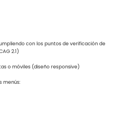
umpliendo con los puntos de verificación de
CAG 2.1)
etas o móviles (diseño responsive)
es menús: