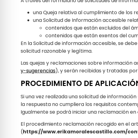
A través del formulario de solicitudes de inform
una Queja relativa al cumplimiento de los re
una Solicitud de Información accesible relat
contenidos que están excluidos del ámb
contenidos que están exentos del cum
En la Solicitud de información accesible, se deb
solicitud razonable y legítima.
Las quejas y reclamaciones sobre información acc
y-sugerencias
), y serán recibidas y tratadas po
PROCEDIMIENTO DE APLICACIÓ
Si una vez realizada una solicitud de informació
la respuesta no cumpliera los requisitos contempl
Igualmente se podrá iniciar una reclamación en
El procedimiento reclamación recogido en el artíc
(
https://www.erikamoralescastillo.com/co