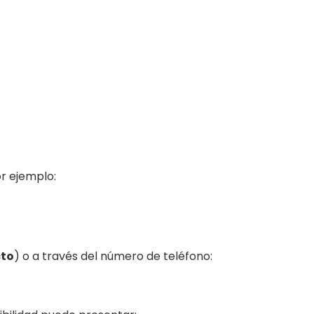
or ejemplo:
cto
) o a través del número de teléfono: ㅤㅤ