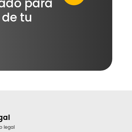
zado para
 de tu
gal
o legal