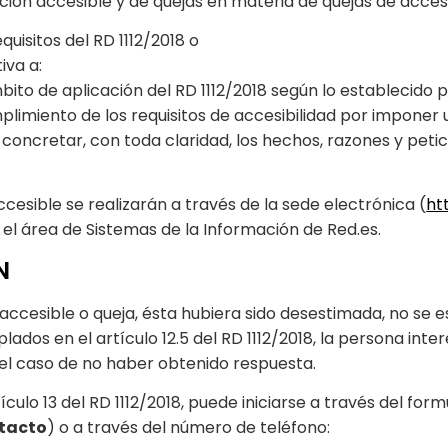
ación accesible y de quejas en materia de quejas de acces
quisitos del RD 1112/2018 o
iva a:
ito de aplicación del RD 1112/2018 según lo establecido p
plimiento de los requisitos de accesibilidad por impone
e concretar, con toda claridad, los hechos, razones y pet
esible se realizarán a través de la sede electrónica (
ht
r el área de Sistemas de la Información de Red.es.
N
n accesible o queja, ésta hubiera sido desestimada, no se 
ados en el artículo 12.5 del RD 1112/2018, la persona int
 el caso de no haber obtenido respuesta.
ulo 13 del RD 1112/2018, puede iniciarse a través del for
ntacto
) o a través del número de teléfono: ㅤㅤ