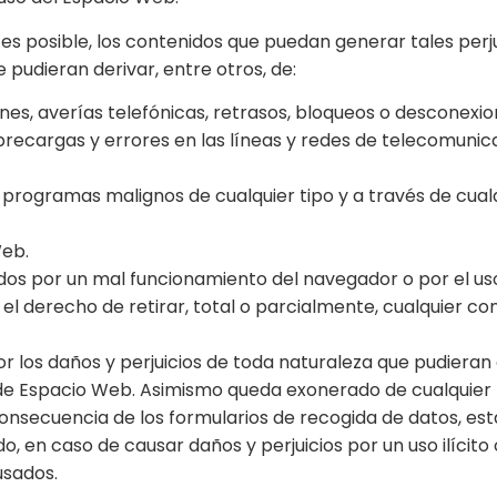
s posible, los contenidos que puedan generar tales perjui
 pudieran derivar, entre otros, de:
siones, averías telefónicas, retrasos, bloqueos o desconex
brecargas y errores en las líneas y redes de telecomunica
e programas malignos de cualquier tipo y a través de cua
Web.
os por un mal funcionamiento del navegador o por el uso
el derecho de retirar, total o parcialmente, cualquier co
 los daños y perjuicios de toda naturaleza que pudieran d
os de Espacio Web. Asimismo queda exonerado de cualquier
nsecuencia de los formularios de recogida de datos, es
do, en caso de causar daños y perjuicios por un uso ilícito
usados.