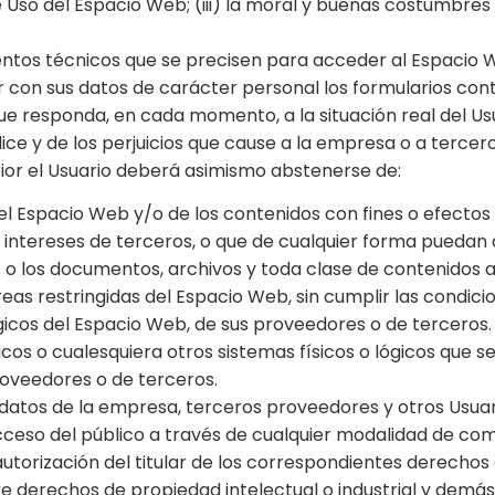
 Uso del Espacio Web; (iii) la moral y buenas costumbre
entos técnicos que se precisen para acceder al Espacio 
r con sus datos de carácter personal los formularios co
responda, en cada momento, a la situación real del Usuar
ce y de los perjuicios que cause a la empresa o a terceros
ior el Usuario deberá asimismo abstenerse de:
l Espacio Web y/o de los contenidos con fines o efectos i
 intereses de terceros, o que de cualquier forma puedan da
ios o los documentos, archivos y toda clase de contenido
as restringidas del Espacio Web, sin cumplir las condici
ógicos del Espacio Web, de sus proveedores o de terceros.
áticos o cualesquiera otros sistemas físicos o lógicos que
roveedores o de terceros.
s datos de la empresa, terceros proveedores y otros Usuar
l acceso del público a través de cualquier modalidad de co
torización del titular de los correspondientes derechos 
re derechos de propiedad intelectual o industrial y demás 