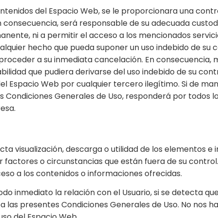
ontenidos del Espacio Web, se le proporcionara una contra
consecuencia, será responsable de su adecuada custodi
nente, ni a permitir el acceso a los mencionados servici
cualquier hecho que pueda suponer un uso indebido de su c
e proceder a su inmediata cancelación. En consecuencia, mi
lidad que pudiera derivarse del uso indebido de su contr
os del Espacio Web por cualquier tercero ilegítimo. Si de 
es Condiciones Generales de Uso, responderá por todos lo
esa.
ecta visualización, descarga o utilidad de los elementos
r factores o circunstancias que están fuera de su contro
so a los contenidos o informaciones ofrecidas.
odo inmediato la relación con el Usuario, si se detecta q
io a las presentes Condiciones Generales de Uso. No nos h
uso del Espacio Web.