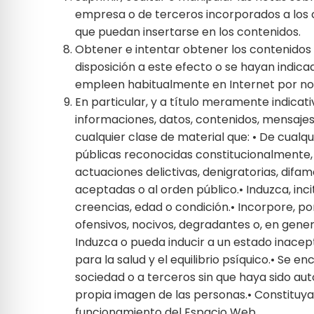
empresa o de terceros incorporados a los 
que puedan insertarse en los contenidos.
Obtener e intentar obtener los contenidos 
disposición a este efecto o se hayan indic
empleen habitualmente en Internet por no e
En particular, y a título meramente indicat
informaciones, datos, contenidos, mensajes,
cualquier clase de material que: • De cual
públicas reconocidas constitucionalmente, e
actuaciones delictivas, denigratorias, difam
aceptadas o al orden público.• Induzca, inc
creencias, edad o condición.• Incorpore, po
ofensivos, nocivos, degradantes o, en gener
Induzca o pueda inducir a un estado inacept
para la salud y el equilibrio psíquico.• Se 
sociedad o a terceros sin que haya sido auto
propia imagen de las personas.• Constituya 
funcionamiento del Espacio Web.