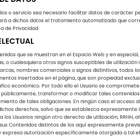
 o servicio sea necesario facilitar datos de carácter per
dará a dichos datos el tratamiento automatizado que corre
ca de Privacidad.
TELECTUAL
nidos que se muestran en el Espacio Web y en especial, d
o cualesquiera otros signos susceptibles de utilización i
rcas, nombres comerciales o signos distintivos, todos los
mentos insertados en el página, que son propiedad exclus
tráfico económico. Por todo ello el Usuario se compromete a
ar públicamente, transformar o modificar tales contenid
miento de tales obligaciones. En ningún caso el acceso a
de dichos derechos, salvo que se establezca expresamente 
los Usuarios ningún otro derecho de utilización, RRHH, al
us Contenidos distintos de los aquí expresamente previst
y expresa autorización específicamente otorgada a tal ef