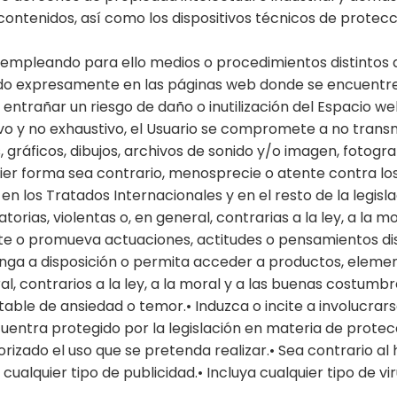
contenidos, así como los dispositivos técnicos de prote
empleando para ello medios o procedimientos distintos de
ado expresamente en las páginas web donde se encuentren
ntrañar un riesgo de daño o inutilización del Espacio we
ivo y no exhaustivo, el Usuario se compromete a no transmi
 gráficos, dibujos, archivos de sonido y/o imagen, fotogra
quier forma sea contrario, menosprecie o atente contra l
n los Tratados Internacionales y en el resto de la legisla
atorias, violentas o, en general, contrarias a la ley, a l
ite o promueva actuaciones, actitudes o pensamientos disc
nga a disposición o permita acceder a productos, elemento
al, contrarios a la ley, a la moral y a las buenas costu
able de ansiedad o temor.• Induzca o incite a involucrars
encuentra protegido por la legislación en materia de protec
rizado el uso que se pretenda realizar.• Sea contrario al h
cualquier tipo de publicidad.• Incluya cualquier tipo de 