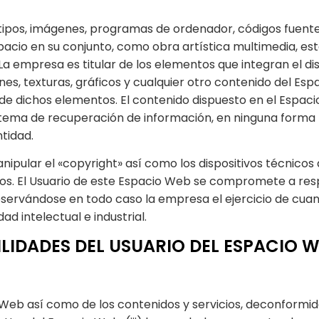
gotipos, imágenes, programas de ordenador, códigos fuente 
spacio en su conjunto, como obra artística multimedia, e
 La empresa es titular de los elementos que integran el d
nes, texturas, gráficos y cualquier otro contenido del Esp
 de dichos elementos. El contenido dispuesto en el Espac
 sistema de recuperación de información, en ninguna form
ntidad.
anipular el «copyright» así como los dispositivos técnic
os. El Usuario de este Espacio Web se compromete a resp
reservándose en todo caso la empresa el ejercicio de cu
d intelectual e industrial.
ILIDADES DEL USUARIO DEL ESPACIO 
Web así como de los contenidos y servicios, deconformidad