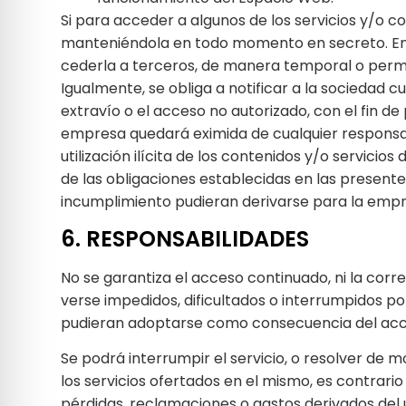
Si para acceder a algunos de los servicios y/o c
manteniéndola en todo momento en secreto. En 
cederla a terceros, de manera temporal o perma
Igualmente, se obliga a notificar a la sociedad 
extravío o el acceso no autorizado, con el fin d
empresa quedará eximida de cualquier responsabi
utilización ilícita de los contenidos y/o servici
de las obligaciones establecidas en las present
incumplimiento pudieran derivarse para la empr
6. RESPONSABILIDADES
No se garantiza el acceso continuado, ni la corr
verse impedidos, dificultados o interrumpidos po
pudieran adoptarse como consecuencia del acce
Se podrá interrumpir el servicio, o resolver de m
los servicios ofertados en el mismo, es contrar
pérdidas, reclamaciones o gastos derivados del 