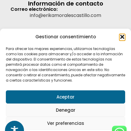
Información de contacto
Correo electrónico:
info@erikamoralescastillo.com
Gestionar consentimiento
Legal
Para ofrecer las mejores experiencias, utilizamos tecnologías
como las cookies para almacenar y/o acceder a la información
Aviso legal
del dispositivo. El consentimiento de estas tecnologías nos
permitirá procesar datos como el comportamiento de
Política de privacidad
navegación o las identificaciones únicas en este sitio. No
Política de cookies (UE)
consentir o retirar el consentimiento, puede afectar negativamente
a ciertas características y funciones.
Accesibilidad
Aceptar
Denegar
Ver preferencias